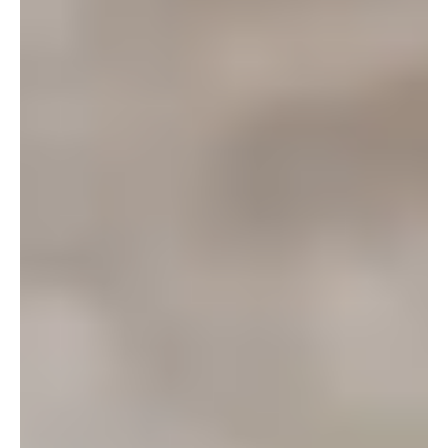
udziału w konkursie foto
dziedzictwo, które trwa”
NEWS FROM ID PAN
Zostań Badaczem (Konkur
04.05.2026