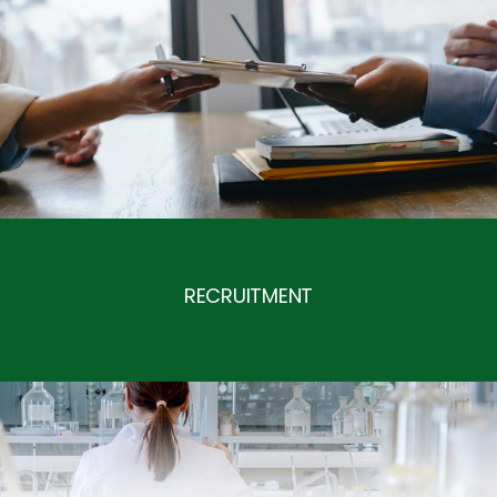
Nauk znalazło się w gron
NEWS FROM ID PAN
Ministra Nauki i Szkolni
młodych naukowców.
Korea Arboreta and Gardens
22.06.2026
RECRUITMENT