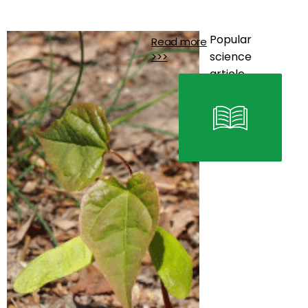
Popular
Read more
science
>>>
article
13 July
2026
In the
magazine