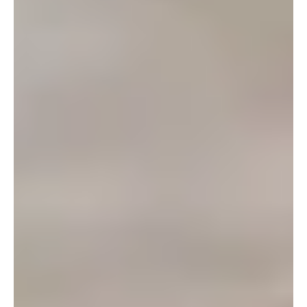
Zostań Badaczem (Konku