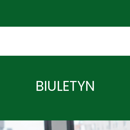
BIULETYN
Z ogromną radością infor
naukowców z Instytutu De