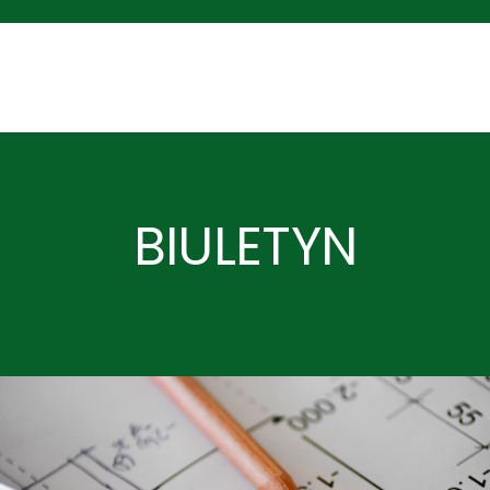
BIULETYN
Z ogromną radością infor
naukowców z Instytutu De
Nauk znalazło się w gron
WIADOMOŚCI Z INSTYTUTU DENDROLOGII 
Ministra Nauki i Szkolni
młodych naukowców.