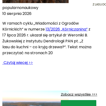
Z LASU D
popularnonaukowy
10 sierpnia 2026
W ramach cyklu „Wiadomości z Ogrodów
Kórnickich” w numerze
13/2026 „Kórniczanina”
z
17 lipca 2026 r. ukazał się artykuł dr Weroniki B.
Żukowskiej z Instytutu Dendrologii PAN pt. „Z
lasu do kuchni – co kryją drzewa?”. Tekst można
przeczytać na stronach 20
Czytaj więcej >>
Zobacz wszystkie >>>