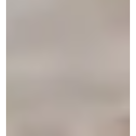
Zostań Badaczem (Konku