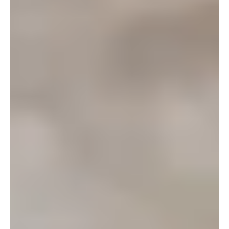
Zostań Badaczem (Konkur
04.05.2026