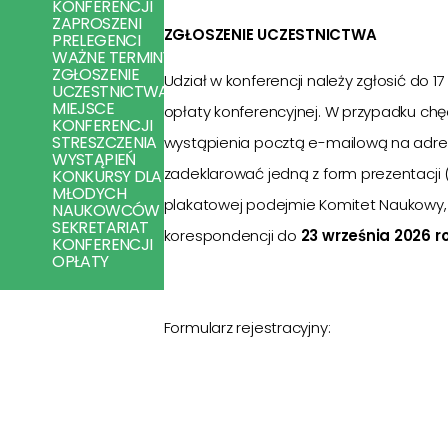
KONFERENCJI
ZAPROSZENI
ZGŁOSZENIE UCZESTNICTWA
PRELEGENCI
WAŻNE TERMINY
ZGŁOSZENIE
Udział w konferencji należy zgłosić do 17
UCZESTNICTWA
MIEJSCE
opłaty konferencyjnej. W przypadku chę
KONFERENCJI
STRESZCZENIA
wystąpienia pocztą e-mailową na adre
WYSTĄPIEŃ
zadeklarować jedną z form prezentacji (r
KONKURSY DLA
MŁODYCH
plakatowej podejmie Komitet Naukowy, 
NAUKOWCÓW
SEKRETARIAT
korespondencji do
23 września 2026 r
KONFERENCJI
OPŁATY
Formularz rejestracyjny: