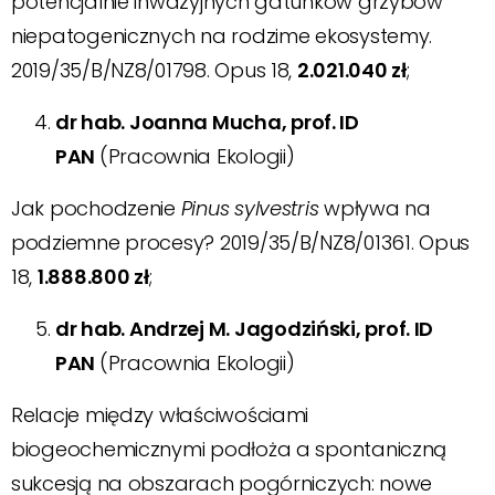
potencjalnie inwazyjnych gatunków grzybów
niepatogenicznych na rodzime ekosystemy.
2019/35/B/NZ8/01798. Opus 18,
2.021.040 zł
;
dr hab. Joanna Mucha, prof. ID
PAN
(Pracownia Ekologii)
Jak pochodzenie
Pinus sylvestris
wpływa na
podziemne procesy? 2019/35/B/NZ8/01361. Opus
18,
1.888.800 zł
;
dr hab. Andrzej M. Jagodziński, prof. ID
PAN
(Pracownia Ekologii)
Relacje między właściwościami
biogeochemicznymi podłoża a spontaniczną
sukcesją na obszarach pogórniczych: nowe