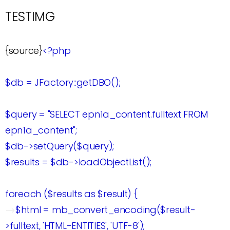
TESTIMG
{source}
<?php
$db = JFactory::getDBO();
$query = "SELECT
epn1a_content.
fulltext FROM
epn1a_content";
$db->setQuery($query);
$results = $db->loadObjectList();
foreach ($results as $result) {
$html = mb_convert_encoding($result-
>fulltext, 'HTML-ENTITIES', 'UTF-8');