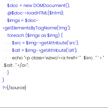
$doc = new DOMDocument();
@$doc->loadHTML($html);
$imgs = $doc-
>getElementsByTagName('img');
foreach ($imgs as $img) {
$src = $img->getAttribute('src');
$alt = $img->getAttribute('alt');
echo
"<p class='wzwo'><a href=' "
.
$src
.
" ' > "
.
$alt
.
"
</a>"
;
}
}
?>
{/source}