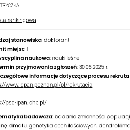
TRYCZKA
sta rankingowa
odzaj stanowiska
: doktorant
imit miejsc
: 1
 Dyscyplina naukowa
: nauki leśne
Termin przyjmowania zgłoszeń
: 30.06.2025 r.
zczegółowe informacje dotyczące procesu rekrutacj
s://www.idpan.poznan.pl/pl/rekrutacja
z
s://psd-ipan.ichb.pl/
 Tematyka badawcza
: badanie zmienności populacj
nę klimatu, genetyka cech ilościowych, dendroklim