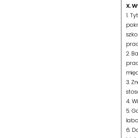
X. 
1. T
pokr
szko
prac
2. B
prac
mię
3. Z
stos
4. W
5. G
labo
6. D