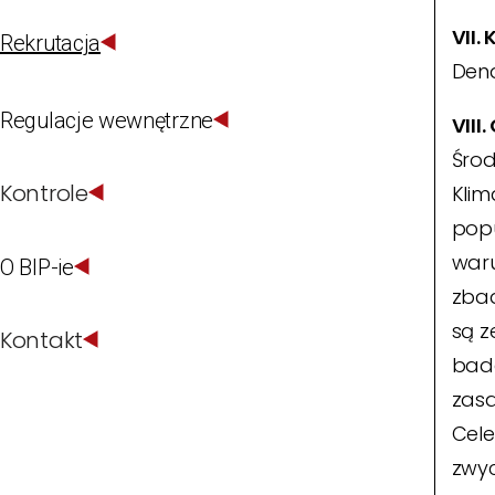
VII.
Rekrutacja
Dend
Regulacje wewnętrzne
VIII
Środ
Kontrole
Klim
popu
waru
O BIP-ie
zbad
są z
Kontakt
bada
zasa
Cele
zwyc