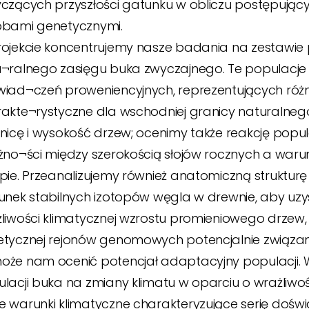
czących przyszłości gatunku w obliczu postępując
obami genetycznymi.
ojekcie koncentrujemy nasze badania na zestawie
¬ralnego zasięgu buka zwyczajnego. Te populacje z
iad¬czeń proweniencyjnych, reprezentujących różn
akte¬rystyczne dla wschodniej granicy naturalne
nicę i wysokość drzew; ocenimy także reakcję popul
żno¬ści między szerokością słojów rocznych a war
pie. Przeanalizujemy również anatomiczną struktur
unek stabilnych izotopów węgla w drewnie, aby u
liwości klimatycznej wzrostu promieniowego drzew, 
tycznej rejonów genomowych potencjalnie związany
że nam ocenić potencjał adaptacyjny populacji. 
lacji buka na zmiany klimatu w oparciu o wrażliwo
 warunki klimatyczne charakteryzujące serię dośw