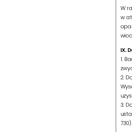
W r
w at
opar
wio
IX. 
1. B
zwyc
2. D
Wyso
uzys
3. D
usta
730)