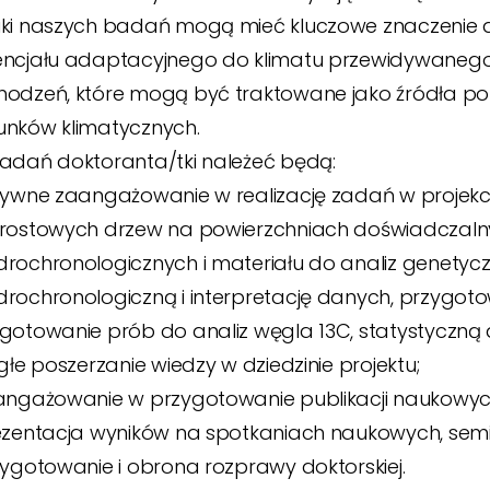
ki naszych badań mogą mieć kluczowe znaczenie dla
ncjału adaptacyjnego do klimatu przewidywanego
odzeń, które mogą być traktowane jako źródła pop
nków klimatycznych.
adań doktoranta/tki należeć będą:
tywne zaangażowanie w realizację zadań w projekci
rostowych drzew na powierzchniach doświadczalnyc
rochronologicznych i materiału do analiz genetycz
rochronologiczną i interpretację danych, przygoto
gotowanie prób do analiz węgla 13C, statystyczną a
ągłe poszerzanie wiedzy w dziedzinie projektu;
angażowanie w przygotowanie publikacji naukowych
ezentacja wyników na spotkaniach naukowych, semin
zygotowanie i obrona rozprawy doktorskiej.