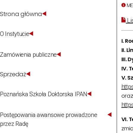
ME
Strona główna
Li
O Instytucie
I. R
II. L
Zamówienia publiczne
III.
IV. 
Sprzedaż
V. S
http
Poznańska Szkoła Doktorska IPAN
ora
http
Postępowania awansowe prowadzone
VI.
przez Radę
zmia