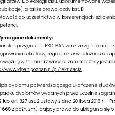
ogii drzew lub ekologii lasu, udokumentowane wcze
publikacje), a także prawo jazdy kat. B.
otowość do uczestnictwa w konferencjach, szkoleni
etencji.
 Wymagane dokumenty:
niosek o przyjęcie do PSD IPAN wraz ze zgodą na 
ępowania rekrutacyjnego oraz oświadczenie o zapo
owiązujący formularz wniosku zamieszczony jest na 
s://www.idpan.poznan.pl/pl/rekrutacja
dpis dyplomu potwierdzającego ukończenie studiów
padku dyplomów wydanych przez uczelnie zagranic
 2 lub art. 327 ust. 2 ustawy z dnia 20 lipca 2018 r. – 
 1668 z późn. zm.), dający prawo do ubiegania się 