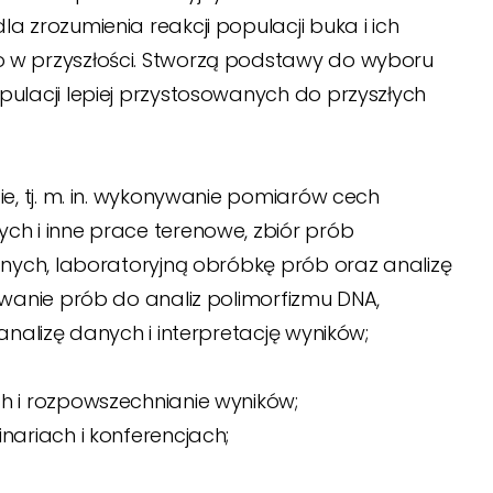
 zrozumienia reakcji populacji buka i ich
 w przyszłości. Stworzą podstawy do wyboru
ulacji lepiej przystosowanych do przyszłych
e, tj. m. in. wykonywanie pomiarów cech
h i inne prace terenowe, zbiór prób
nych, laboratoryjną obróbkę prób oraz analizę
wanie prób do analiz polimorfizmu DNA,
nalizę danych i interpretację wyników;
 i rozpowszechnianie wyników;
ariach i konferencjach;