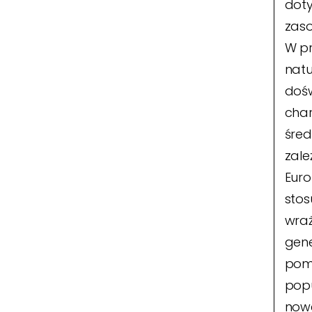
doty
zas
W pr
natu
dośw
char
śred
zale
Euro
stos
wraż
gene
pomo
popu
nowe