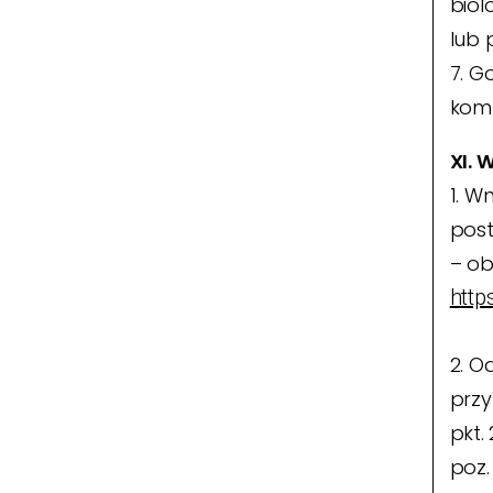
biol
lub 
7. G
komp
XI.
1. W
post
– ob
http
2. O
przy
pkt.
poz.