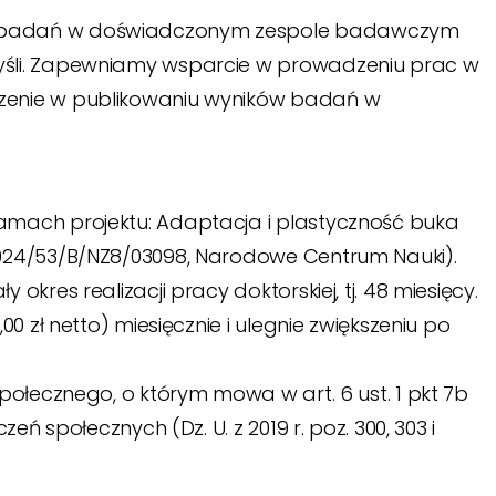
a badań w doświadczonym zespole badawczym
yśli. Zapewniamy wsparcie w prowadzeniu prac w
zenie w publikowaniu wyników badań w
amach projektu: Adaptacja i plastyczność buka
2024/53/B/NZ8/03098, Narodowe Centrum Nauki).
kres realizacji pracy doktorskiej, tj. 48 miesięcy.
0 zł netto) miesięcznie i ulegnie zwiększeniu po
połecznego, o którym mowa w art. 6 ust. 1 pkt 7b
eń społecznych (Dz. U. z 2019 r. poz. 300, 303 i