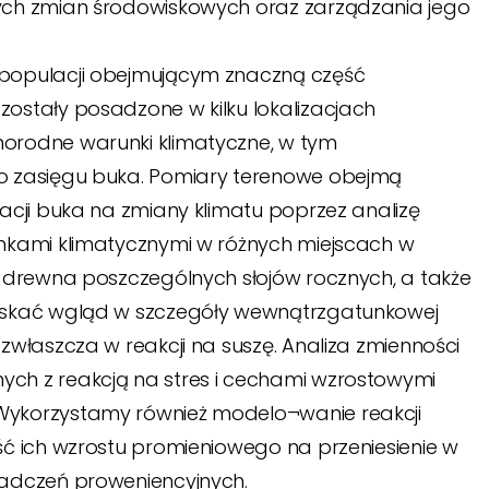
ych zmian środowiskowych oraz zarządzania jego
 populacji obejmującym znaczną część
ostały posadzone w kilku lokalizacjach
orodne warunki klimatyczne, w tym
go zasięgu buka. Pomiary terenowe obejmą
acji buka na zmiany klimatu poprzez analizę
unkami klimatycznymi w różnych miejscach w
ę drewna poszczególnych słojów rocznych, a także
zyskać wgląd w szczegóły wewnątrzgatunkowej
zwłaszcza w reakcji na suszę. Analiza zmienności
ch z reakcją na stres i cechami wzrostowymi
Wykorzystamy również modelo¬wanie reakcji
ść ich wzrostu promieniowego na przeniesienie w
iadczeń proweniencyjnych.