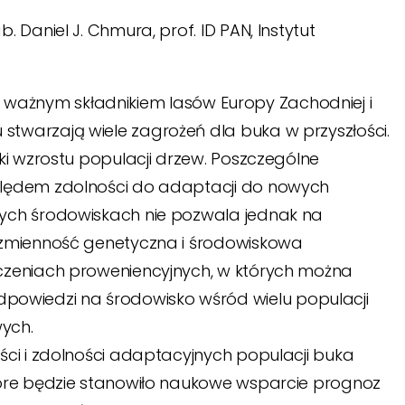
ab. Daniel J. Chmura, prof. ID PAN, Instytut
st ważnym składnikiem lasów Europy Zachodniej i
twarzają wiele zagrożeń dla buka w przyszłości.
ki wzrostu populacji drzew. Poszczególne
ględem zdolności do adaptacji do nowych
nych środowiskach nie pozwala jednak na
ż zmienność genetyczna i środowiskowa
dczeniach proweniencyjnych, w których można
owiedzi na środowisko wśród wielu populacji
ych.
ści i zdolności adaptacyjnych populacji buka
tóre będzie stanowiło naukowe wsparcie prognoz