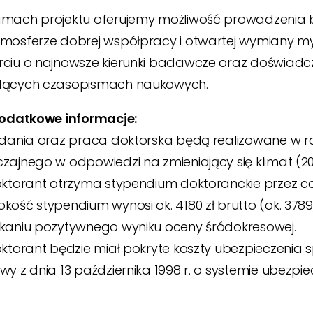
amach projektu oferujemy możliwość prowadzeni
mosferze dobrej współpracy i otwartej wymiany m
ciu o najnowsze kierunki badawcze oraz doświadc
dących czasopismach naukowych.
Dodatkowe informacje:
adania oraz praca doktorska będą realizowane w r
zajnego w odpowiedzi na zmieniający się klimat (
oktorant otrzyma stypendium doktoranckie przez cały o
kość stypendium wynosi ok. 4180 zł brutto (ok. 3789,0
kaniu pozytywnego wyniku oceny śródokresowej.
oktorant będzie miał pokryte koszty ubezpieczenia s
wy z dnia 13 października 1998 r. o systemie ubezpiecz
.