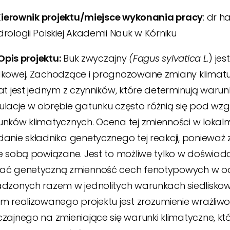
 Kierownik projektu/miejsce wykonania pracy
: dr h
rologii Polskiej Akademii Nauk w Kórniku
. Opis projektu:
Buk zwyczajny
(Fagus sylvatica L
.) je
kowej. Zachodzące i prognozowane zmiany klimatu s
at jest jednym z czynników, które determinują warun
lacje w obrębie gatunku często różnią się pod wz
nków klimatycznych. Ocena tej zmienności w lokal
anie składnika genetycznego tej reakcji, poniewa
e sobą powiązane. Jest to możliwe tylko w doświa
ć genetyczną zmienność cech fenotypowych w odp
dzonych razem w jednolitych warunkach siedliskow
m realizowanego projektu jest zrozumienie wrażliwo
zajnego na zmieniające się warunki klimatyczne, k