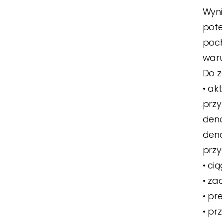
Wyni
pote
poch
waru
Do z
• ak
przy
dend
dend
przy
• ci
• za
• pr
• pr