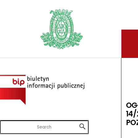
OG
14
PO