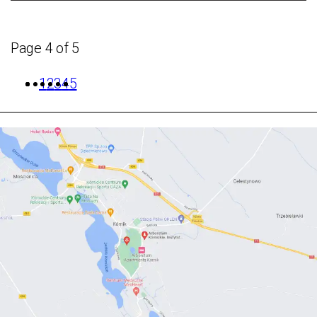
Page 4 of 5
1
2
3
4
5