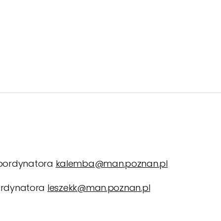
 koordynatora
kalemba@man.poznan.pl
koordynatora
leszekk@man.poznan.pl