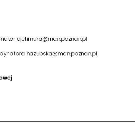
dynator
djchmura@man.poznan.pl
ordynatora
hazubska@man.poznan.pl
kowej