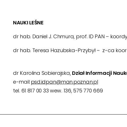
NAUKI LEŚNE
dr hab. Daniel J. Chmura, prof. ID PAN – koor
dr hab. Teresa Hazubska-Przybył – z-ca ko
dr Karolina Sobierajska,
Dział Informacji Nau
e-mail:
psd.idpan@man.poznan.pl
tel. 61 817 00 33
wew. 136, 575 770 669