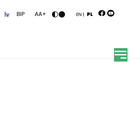
z
EN |
PL