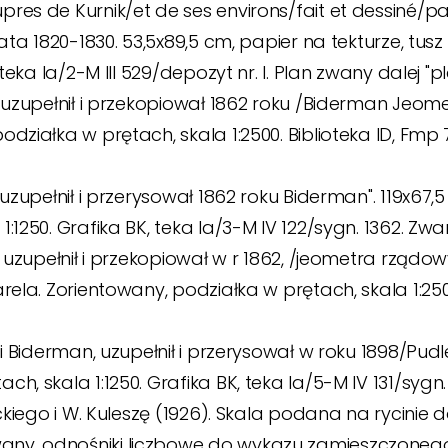
res de Kurnik/et de ses environs/fait et dessiné/pa
lata 1820-1830. 53,5x89,5 cm, papier na tekturze, tu
 teka Ia/2-M III 529/depozyt nr. l. Plan zwany dalej "
, uzupełnił i przekopiował 1862 roku /Biderman Jeo
odziałka w prętach, skala 1:2500. Biblioteka ID, Fm
 uzupełnił i przerysował 1862 roku Biderman". 119x67,5
1:1250. Grafika BK, teka la/3-M IV 122/sygn. 1362. 
, uzupełnił i przekopiował w r 1862, /jeometra rządow
ela. Zorientowany, podziałka w prętach, skala 1:2500.
i Biderman, uzupełnił i przerysował w roku 1898/Pudle
h, skala 1:1250. Grafika BK, teka Ia/5-M IV 131/sygn
eckiego i W. Kuleszę (1926). Skala podana na rycinie
ny, odnośniki liczbowe do wykazu zamieszczonego w