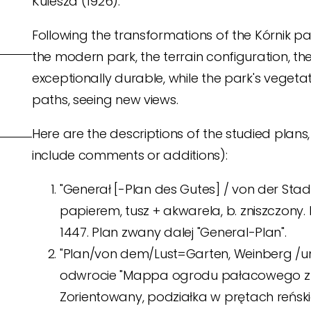
Kulesza (1926).
Following the transformations of the Kórnik pa
the modern park, the terrain configuration, t
exceptionally durable, while the park's veget
paths, seeing new views.
Here are the descriptions of the studied plans,
include comments or additions):
"Generał [-Plan des Gutes] / von der Stadt
papierem, tusz + akwarela, b. zniszczony. 
1447. Plan zwany dalej "General-Plan".
"Plan/von dem/Lust=Garten, Weinberg /un
odwrocie "Mappa ogrodu pałacowego z r. 1
Zorientowany, podziałka w prętach reńskich