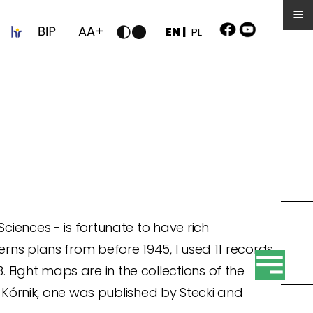
≡
z
EN |
PL
ciences - is fortunate to have rich
erns plans from before 1945, I used 11 records
Eight maps are in the collections of the
in Kórnik, one was published by Stecki and