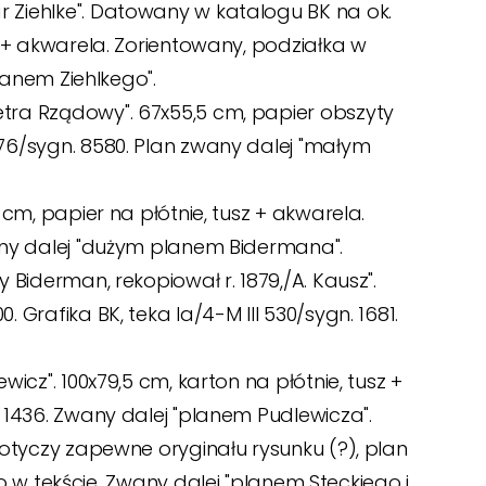
r Ziehlke". Datowany w katalogu BK na ok.
sz + akwarela. Zorientowany, podziałka w
planem Ziehlkego".
metra Rządowy". 67x55,5 cm, papier obszyty
p 76/sygn. 8580. Plan zwany dalej "małym
 cm, papier na płótnie, tusz + akwarela.
Zwany dalej "dużym planem Bidermana".
y Biderman, rekopiował r. 1879,/A. Kausz".
 Grafika BK, teka Ia/4-M III 530/sygn. 1681.
wicz". 100x79,5 cm, karton na płótnie, tusz +
. 1436. Zwany dalej "planem Pudlewicza".
 dotyczy zapewne oryginału rysunku (?), plan
 tekście. Zwany dalej "planem Steckiego i