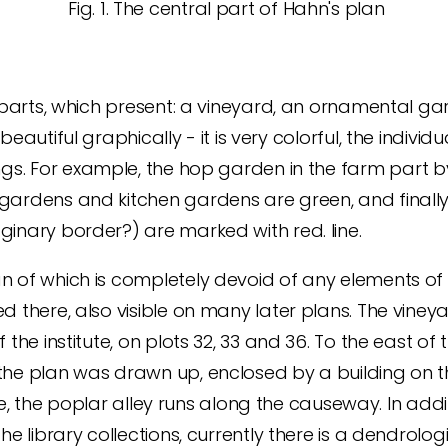
Fig. 1.
The central part of Hahn's plan
te parts, which present: a vineyard, an ornamental
beautiful graphically - it is very colorful, the indivi
gs.
For example, the hop garden in the farm part by th
 gardens and kitchen gardens are green, and finall
aginary border?) are marked with red.
line.
n of which is completely devoid of any elements of 
d there, also visible on many later plans. The vine
of the institute, on plots 32, 33 and 36. To the east
the plan was drawn up, enclosed by a building on th
stle, the poplar alley runs along the causeway. In add
the library collections, currently there is a dendrol