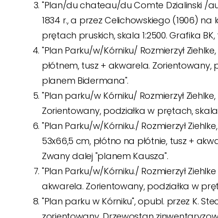
"Plan/du chateau/du Comte Dzialinski /aup
1834 r., a przez Celichowskiego (1906) na 
prętach pruskich, skala 1:2500. Grafika BK,
"Plan Parku/w/Kórniku/ Rozmierzył Ziehlke
płótnem, tusz + akwarela. Zorientowany, p
planem Bidermana".
"Plan parku/w Kórniku/ Rozmierzył Ziehlke,
Zorientowany, podziałka w prętach, skala 
"Plan Parku/w/Kórniku./ Rozmierzył Ziehlke
53x66,5 cm, płótno na płótnie, tusz + akwar
Zwany dalej "planem Kausza".
"Plan Parku/w/Kórniku./ Rozmierzył Ziehlke 
akwarela. Zorientowany, podziałka w prętac
"Plan parku w Kórniku", opubl. przez K. St
zorientowany. Drzewostan zinwentaryzowa