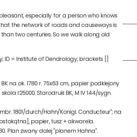
d pleasant, especially for a person who knows
t that the network of roads and causeways is
 than two centuries.
So we walk along old
; ID = Institute of Dendrology; brackets []
 BK na ok. 1780 r. 75x63 cm, papier podklejony
kala l:25000. Starodruki BK, M IV 144/sygn.
br. 1801/durch/Hahn/Konigl. Conducteur"; na
stokątna], papier, tusz + akwarela.
1680. Plan zwany dalej "planem Hahna".