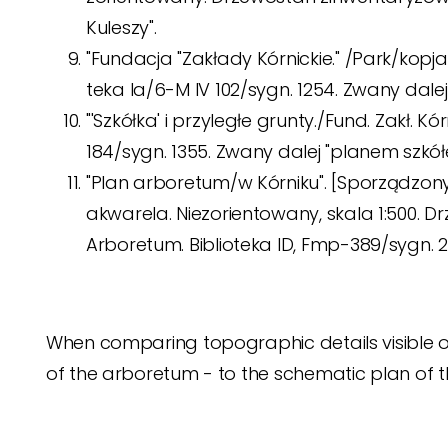
Kuleszy".
"Fundacja "Zakłady Kórnickie." /Park/kopja
teka Ia/6-M IV 102/sygn. 1254. Zwany dale
"'Szkółka' i przyległe grunty./Fund. Zakł. Kó
184/sygn. 1355. Zwany dalej "planem szkółe
"Plan arboretum/w Kórniku". [Sporządzony 
akwarela. Niezorientowany, skala 1:500.
Arboretum. Biblioteka ID, Fmp-389/sygn. 
When comparing topographic details visible on 
of the arboretum - to the schematic plan of t