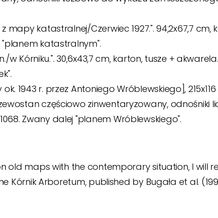
 z mapy katastralnej/Czerwiec 1927.". 94,2x67,7 cm, k
j "planem katastralnym".
rn./w Kórniku.". 30,6x43,7 cm, karton, tusze + akwarela
k".
ok. 1943 r. przez Antoniego Wróblewskiego], 215x116
 Drzewostan częściowo zinwentaryzowany, odnośniki
21068. Zwany dalej "planem Wróblewskiego".
old maps with the contemporary situation, I will re
he Kórnik Arboretum, published by Bugała et al.
(199