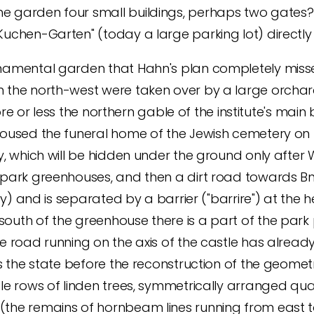
e garden four small buildings, perhaps two gates? T
Kuchen-Garten" (today a large parking lot) directly 
amental garden that Hahn's plan completely misses. L
the north-west were taken over by a large orchard, th
more or less the northern gable of the institute's main 
housed the funeral home of the Jewish cemetery on th
ly, which will be hidden under the ground only after
 park greenhouses, and then a dirt road towards Bni
day) and is separated by a barrier ("barrire") at the 
outh of the greenhouse there is a part of the park 
he road running on the axis of the castle has alread
 is the state before the reconstruction of the geomet
le rows of linden trees, symmetrically arranged quar
the remains of hornbeam lines running from east to w