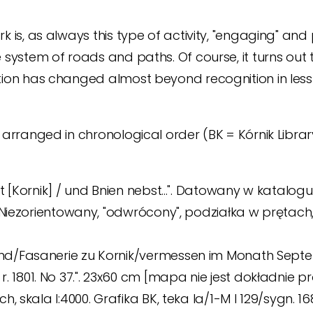
rk is, as always this type of activity, "engaging" an
he system of roads and paths.
Of course, it turns ou
ation has changed almost beyond recognition in less
 arranged in chronological order (BK = Kórnik Library
 [Kornik] / und Bnien nebst...". Datowany w katalogu
Niezorientowany, "odwrócony", podziałka w prętach, s
d/Fasanerie zu Kornik/vermessen im Monath Septem
801. No 37.". 23x60 cm [mapa nie jest dokładnie pro
, skala l:4000. Grafika BK, teka Ia/1-M I 129/sygn. 