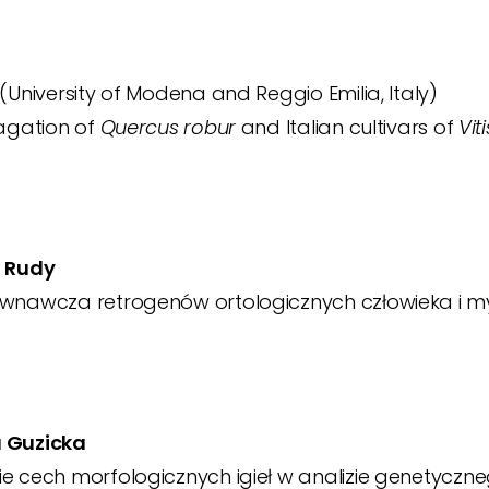
(University of Modena and Reggio Emilia, Italy)
pagation of
Quercus robur
and Italian cultivars of
Vit
a Rudy
ównawcza retrogenów ortologicznych człowieka i m
 Guzicka
e cech morfologicznych igieł w analizie genetyczn