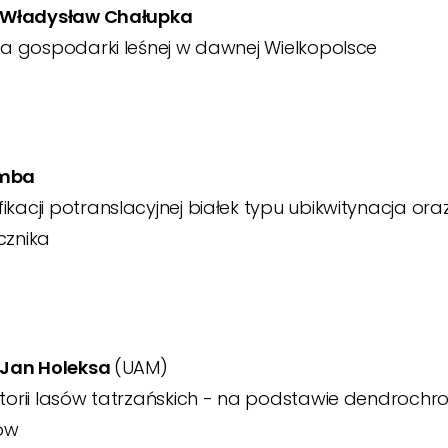
b. Władysław Chałupka
ria gospodarki leśnej w dawnej Wielkopolsce
emba
ikacji potranslacyjnej białek typu ubikwitynacja or
cznika
. Jan Holeksa
(UAM)
storii lasów tatrzańskich - na podstawie dendrochro
ów