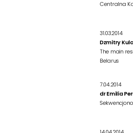
Centralna Ko
31.03.2014
Dzmitry Kul
The main res
Belarus
7.04.2014
dr Emilia P
Sekwencjono
14.04.2014