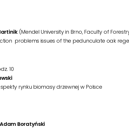
artinik
(Mendel University in Brno, Faculty of Fore
tion ­ problems issues of the pedunculate oak regen
dz. 10
awski
spekty rynku biomasy drzewnej w Polsce
. Adam Boratyński