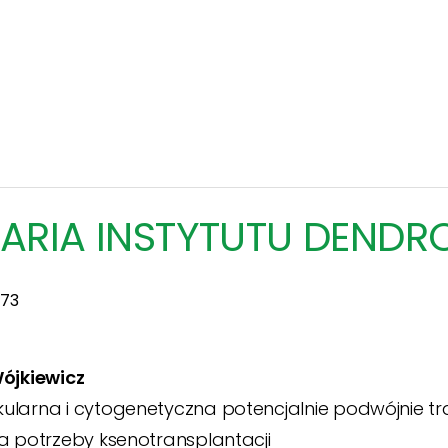
ARIA INSTYTUTU DENDRO
573
Wójkiewicz
larna i cytogenetyczna potencjalnie podwójnie tra
a potrzeby ksenotransplantacji