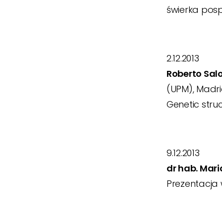
świerka posp
2.12.2013
Roberto Sa
(UPM), Madri
Genetic stru
9.12.2013
dr hab. Mari
Prezentacja