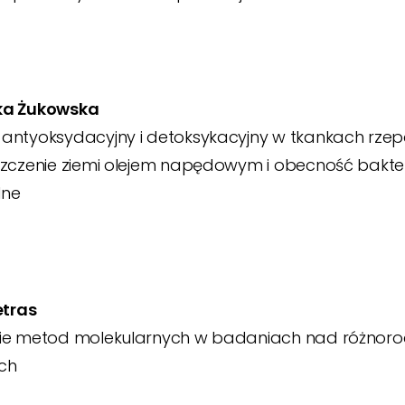
ka Żukowska
antyoksydacyjny i detoksykacyjny w tkankach rze
zczenie ziemi olejem napędowym i obecność bakter
dne
etras
ie metod molekularnych w badaniach nad różnoro
ch