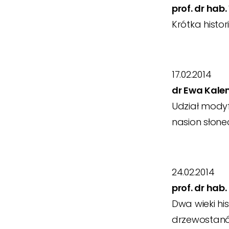
prof. dr ha
Krótka histo
17.02.2014
dr Ewa Kal
Udział modyf
nasion słone
24.02.2014
prof. dr hab
Dwa wieki hi
drzewostan