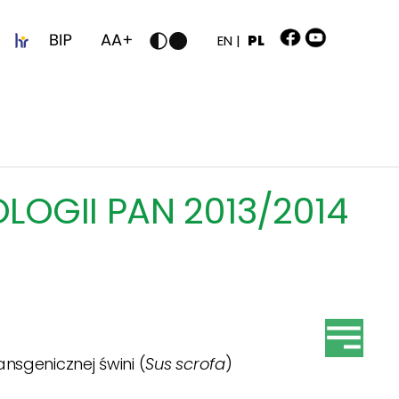
z
EN |
PL
LOGII PAN 2013/2014
nsgenicznej świni (
Sus scrofa
)