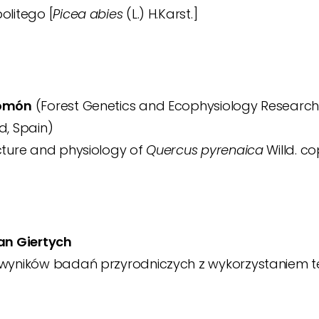
olitego [
Picea abies
(L.) H.Karst.]
lomón
(Forest Genetics and Ecophysiology Research 
d, Spain)
cture and physiology of
Quercus pyrenaica
Willd. co
an Giertych
 wyników badań przyrodniczych z wykorzystaniem t