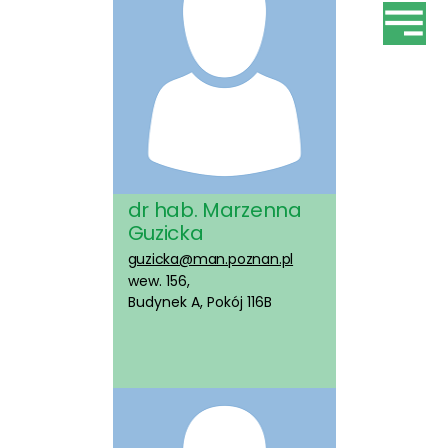
dr hab. Marzenna
Guzicka
guzicka@man.poznan.pl
wew. 156,
Budynek A, Pokój 116B