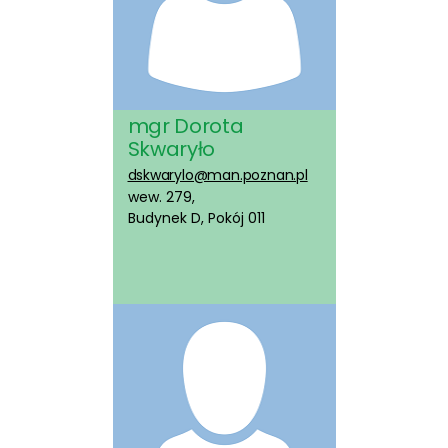
mgr Dorota
Skwaryło
dskwarylo@man.poznan.pl
wew. 279,
Budynek D, Pokój 011