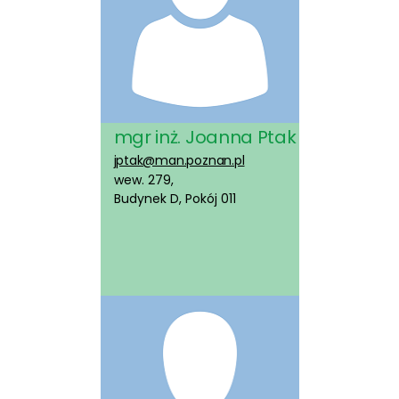
mgr inż. Joanna Ptak
jptak@man.poznan.pl
wew. 279,
Budynek D, Pokój 011