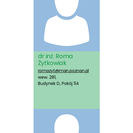
dr inż. Roma
Żytkowiak
romazyt@man.poznan.pl
wew. 281,
Budynek D, Pokój 114