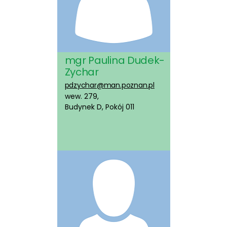
mgr Paulina Dudek-
Zychar
pdzychar@man.poznan.pl
wew. 279,
Budynek D, Pokój 011