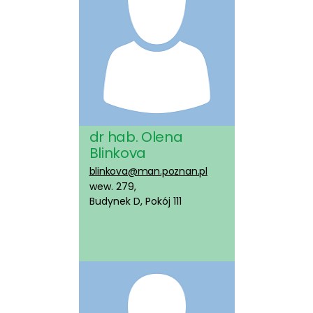
dr hab. Olena
Blinkova
blinkova@man.poznan.pl
wew. 279,
Budynek D, Pokój 111