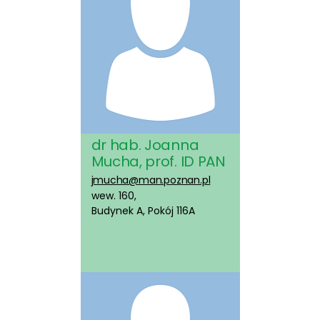
dr hab. Joanna
Mucha, prof. ID PAN
jmucha@man.poznan.pl
wew. 160,
Budynek A, Pokój 116A