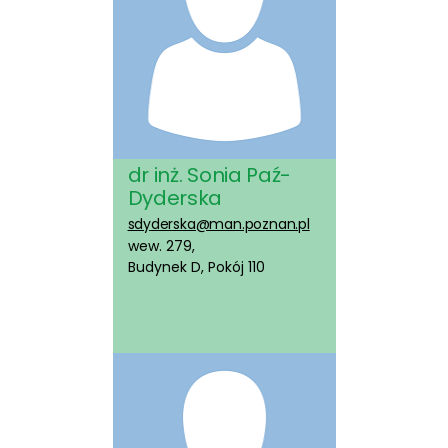
dr inż. Sonia Paź-
Dyderska
sdyderska@man.poznan.pl
wew. 279,
Budynek D, Pokój 110