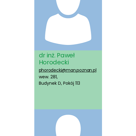
dr inż. Paweł
Horodecki
phorodecki@man.poznan.pl
wew. 281,
Budynek D, Pokój 113