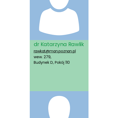
dr Katarzyna Rawlik
rawkat@man.poznan.pl
wew. 279,
Budynek D, Pokój 110