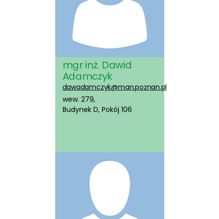
mgr inż. Dawid
Adamczyk
dawadamczyk@man.poznan.pl
wew. 279,
Budynek D, Pokój 106