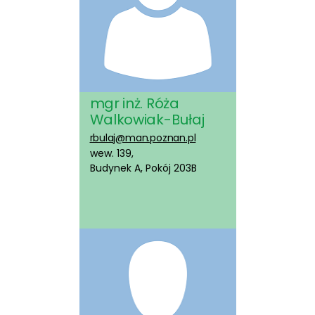
mgr inż. Róża
Walkowiak-Bułaj
rbulaj@man.poznan.pl
wew. 139,
Budynek A, Pokój 203B