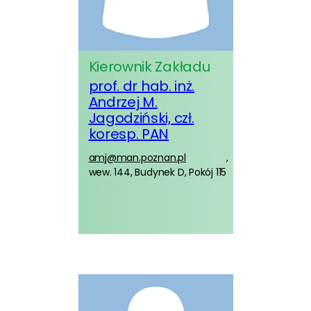
Kierownik Zakładu
prof. dr hab. inż.
Andrzej M.
Jagodziński, czł.
koresp. PAN
amj@man.poznan.pl
,
wew. 144, Budynek D, Pokój 115