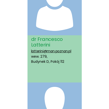
dr Francesco
Latterini
latterini@man.poznan.pl
wew. 279,
Budynek D, Pokój 112