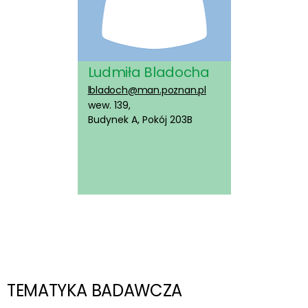
Ludmiła Bladocha
lbladoch@man.poznan.pl
wew. 139,
Budynek A, Pokój 203B
TEMATYKA BADAWCZA