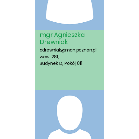
mgr Agnieszka
Drewniak
adrewniak@man.poznan.pl
wew. 281,
Budynek D, Pokój 011